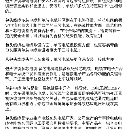
包头线缆单铜电缆在安装和导管时看起来有点僵硬，而包头多铜电
缆应该更柔软和更坚固。安装后，单核和多核在特定应用中是相似
的。
包头线缆多芯电缆和单芯电缆的区别在于电路容量。单芯电缆的额
定电流容量大于相同截面的三芯电缆；在绝缘性能方面，单芯电缆
和三芯电缆都需要符合标准。 .在符合标准的前提下，需要留有一
定的安全余量，可以理解为合格的绝缘性能，没有区别；
包头线缆在电缆敷设方面，单芯电缆敷设更方便，也更容易弯曲，
但长距离单芯电缆敷设难度大于三芯电缆；
从包头线缆头的安装来看，单芯电缆头更容易安装，接线方便；
包头线缆多芯电缆 多芯电缆是指多根绝缘芯电缆。电缆在电子产品
和电子系统中发挥着重要作用，是连接电子产品各种功能的关键环
节。广泛应用于航空航天和海上军舰等领域。
单芯电缆 单芯是指一层绝缘层中只有一根导体。当电压超过35kV
时，大多采用单芯电缆，其芯线与金属屏蔽层的关系可视为变压器
初级绕组中线圈与铁芯的关系。当包头单芯电缆线芯通过电流时，
会有磁力线相通，铝包或金属屏屏蔽层会导致感应电压出现在其
上。
包头线缆是专业生产电线包头电缆厂家。公司生产的华宇牌电线电
缆性能符合国际电工委员会和标准的要求。主要产品有：铝合金电
缆、交联电力电缆、聚氯乙烯绝缘电力电缆、控制电缆、计算机电