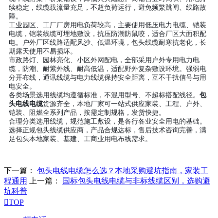
续稳定，线缆载流量充足，不超负荷运行，避免频繁跳闸、线路故
障。
工业园区、工厂厂房用电负荷较高，主要使用低压电力电缆、铠装
电缆，铠装线缆可埋地敷设，抗压防潮防鼠咬，适合厂区大面积配
电。户外厂区线路适配风沙、低温环境，包头线缆耐寒抗老化，长
期露天使用不易损坏。
市政路灯、园林亮化、小区外网配电，全部采用户外专用电力电
缆，防潮、耐紫外线、耐高低温，适配野外复杂敷设环境。强弱电
分开布线，通讯线缆与电力线缆保持安全距离，互不干扰信号与用
电安全。
各类场景选用线缆均遵循标准，不混用型号、不超标搭配线径。
包
头电线电缆
货源齐全，本地厂家可一站式供应家装、工程、户外、
铠装、阻燃全系列产品，按需定制规格，发货快捷。
合理分类选用线缆，规范施工敷设，是各行各业安全用电的基础。
选择正规包头线缆供应商，产品合规达标，售后技术咨询完善，满
足包头本地家装、基建、工商业用电布线需求。
下一篇：
包头电线电缆怎么选？本地采购避坑指南，家装工
程通用
上一篇：
国标包头电线电缆与非标线缆区别，选购避
坑科普

TOP