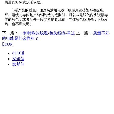
质量的好坏就缺乏依据。
6看产品的质量。住房装满用电线一般使用铜芯塑料绝缘电
线。电线的导体是用纯铜制造的选购时，可以从电线的两头观察导
体的颜色，或者剥去一段塑料护套观察，导体颜色应明亮，不应发
暗，也不应太硬。
下一篇：
一种特殊的线缆-包头线缆-津达
上一篇：
质量不好
的电线是什么样的？

TOP
打电话
发短信
发邮件