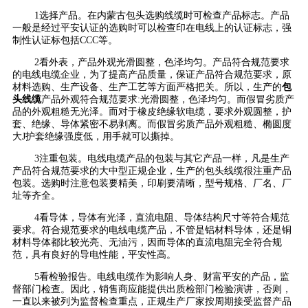
1选择产品。在内蒙古包头选购线缆时可检查产品标志。产品
一般是经过平安认证的选购时可以检查印在电线上的认证标志，强
制性认证标包括CCC等。
2看外表，产品外观光滑圆整，色泽均匀。产品符合规范要求
的电线电缆企业，为了提高产品质量，保证产品符合规范要求，原
材料选购、生产设备、生产工艺等方面严格把关。所以，生产的
包
头线缆
产品外观符合规范要求:光滑圆整，色泽均匀。而假冒劣质产
品的外观粗糙无光泽。而对于橡皮绝缘软电缆，要求外观圆整，护
套、绝缘、导体紧密不易剥离。而假冒劣质产品外观粗糙、椭圆度
大J护套绝缘强度低，用手就可以撕掉。
3注重包装。电线电缆产品的包装与其它产品一样，凡是生产
产品符合规范要求的大中型正规企业，生产的包头线缆很注重产品
包装。选购时注意包装要精美，印刷要清晰，型号规格、厂名、厂
址等齐全。
4看导体，导体有光泽，直流电阻、导体结构尺寸等符合规范
要求。符合规范要求的电线电缆产品，不管是铝材料导体，还是铜
材料导体都比较光亮、无油污，因而导体的直流电阻完全符合规
范，具有良好的导电性能，平安性高。
5看检验报告。电线电缆作为影响人身、财富平安的产品，监
督部门检查。因此，销售商应能提供出质检部门检验演讲，否则，
一直以来被列为监督检查重点，正规生产厂家按周期接受监督产品