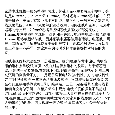
家装电线规格一般为单股铜芯线，其截面面积主要有三个规格，分
别是4.0mm2，、2.5mm2和1.5mm2。另外还有6.0mm2规格的，主要
用于进户主干线，家装中几乎不用或用量很少，一般不列入家装电
线规格范围。4.0mm2规格单股铜芯线用于电路主线和空调、电热水
器等的专用线，2.5mm2规格单股铜芯线插座线和部分支线，
1.5mm2规格单股铜芯线用于灯具和开关线，电路中地线一般也使用
1.5mm2规格单股铜芯线。另外家装中还要使用电话线、电视线、网
线、音响线等，这些线都属于专用线范围，规格相对统一，只是质
量上存在一些差异，建议您在购买时选择质量较好档次较高的为
宜。
电线电缆好坏怎么区别一是看颜色。据介绍,铜芯黄中偏红,表明所
用的铜材质量较好,而黄中发白则是低质铜材的反应。对于铝芯电
线,正规的一定要发亮,在光线下闪出银白色亮光,而那些发暗,看上去
乌沉沉的则质量不好。二是用手弯折电线试其韧性。好的电线韧性
好,可以很好弯折,一些不合格电线多弯折几次其绝缘层就已断裂,甚
至有的直接用手剥就可以剥开绝缘层。三是一定要看其长度与线芯
粗细有没有做手脚。在相关标准中规定,电线长度的误差不能超过
5%,截面线径不能超过0．02%,但市场上大量存在着在长度上短斤少
两,在截面上弄虚作假(如标明截面为6平方毫米的线,实则仅有4．5平
方毫米粗)的现象。四是截取一段绝缘层,看其线芯是否位于绝缘层
的正中。