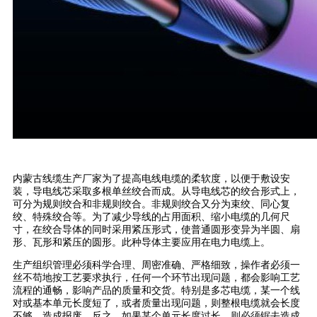
内蒙古线缆生产厂家为了提高电线电缆的柔软度，以便于敷设安
装，导电线芯采取多根单丝绞合而成。从导电线芯的绞合形式上，
可分为规则绞合和非规则绞合。非规则绞合又分为束绞、同心复
绞、特殊绞合等。为了减少导线的占用面积、缩小电缆的几何尺
寸，在绞合导体的同时采用紧压形式，使普通圆形变异为半圆、扇
形、瓦形和紧压的圆形。此种导体主要应用在电力电缆上。
生产组织管理必须科学合理、周密准确、严格细致，操作者必须一
丝不苟地按工艺要求执行，任何一个环节出现问题，都会影响工艺
流程的通畅，影响产品的质量和交货。特别是多芯电缆，某一个线
对或基本单元长度短了，或者质量出现问题，则整根电缆就会长度
不够，造成报废。反之，如果某个单元长度过长，则必须锯去造成