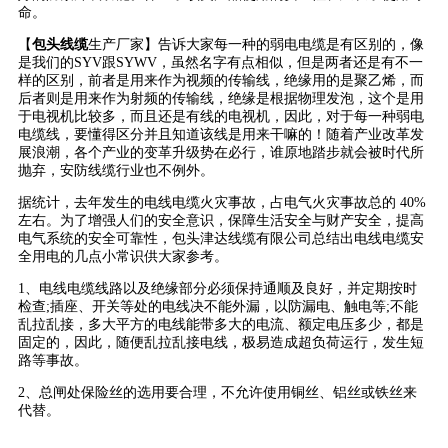
命。
【
包头线缆
生产厂家】告诉大家每一种的弱电电缆是有区别的，像
是我们的SYV跟SYWV，虽然名字有点相似，但是两者还是有不一
样的区别，前者是用来作为视频的传输线，绝缘用的是聚乙烯，而
后者则是用来作为射频的传输线，绝缘是根据物理发泡，这个是用
于电视机比较多，而且还是有线的电视机，因此，对于每一种弱电
电缆线，要懂得区分并且知道该线是用来干嘛的！随着产业改革发
展浪潮，各个产业的变革升级势在必行，谁原地踏步就会被时代所
抛弃，安防线缆行业也不例外。
据统计，去年发生的电线电缆火灾事故，占电气火灾事故总的 40%
左右。为了增强人们的安全意识，保障生活安全与财产安全，提高
电气系统的安全可靠性，包头津达线缆有限公司总结出电线电缆安
全用电的几点小常识供大家参考。
1、电线电缆线路以及绝缘部分必须保持通顺及良好，并定期按时
检查;插座、开关等处的电线决不能外漏，以防漏电、触电等;不能
乱拉乱接，多大平方的电线能带多大的电流、额定电压多少，都是
固定的，因此，随便乱拉乱接电线，极易造成超负荷运行，发生短
路等事故。
2、总闸处保险丝的选用要合理，不允许使用铜丝、铝丝或铁丝来
代替。