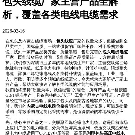
包头线缆厂家主营产品全解
析，覆盖各类电线电缆需求
2026-03-16
在包头及内蒙古线缆市场，
包头线缆
厂家的数量众多，但能做到全
品类生产、国标品质、一站式供货的厂家并不多。对于采购方来
说，找到一家产品品类齐全、质量靠谱、售后完善的
包头电线电缆
厂家，既能节省采购时间，又能保证产品质量统一，方便后期维
护。我们作为深耕行业多年的本地线缆生产厂家，主营交联聚乙烯
绝缘电力电缆、低压电力电缆、控制电缆、计算机电缆、阻燃耐火
电缆、聚氯乙烯绝缘电线及各类特种线缆，覆盖民用、工业、电
力、市政、消防等多个领域的线缆需求，今天就为大家解析厂家主
营产品，帮助大家快速了解各类线缆的性能与应用场景。
我们始终坚持“质量为本、诚信经营”的理念，所有产品均严格按照
GB/T标准生产，具备完整的3C认证与工业产品生产许可证，产品质
量经过市场多年检验，赢得了包头及内蒙古各地客户的认可。同
时，我们的
内蒙古电线电缆价格
透明合理，现货充足，可满足批量
采购、零散采购与定制化采购需求，是值得信赖的本地线缆供应
商。
先，核心主营产品之一：交联聚乙烯绝缘电力电缆。这是目前市场
上应用广泛的电力电缆，分为低压与高压系列，低压交联聚乙烯绝
缘电力电缆适用于0.6/1kV电压等级，高压系列即
包头高压电线电