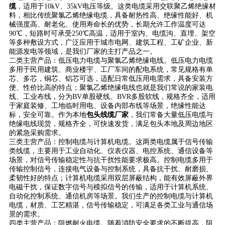
缆
，适用于10kV、35kV电压等级。这类电缆采用交联聚乙烯绝缘材
料，相比传统聚氯乙烯绝缘电缆，具备耐热性高、绝缘性能好、机
械强度高、耐老化、使用寿命长的优势，长期允许工作温度可达
90℃，短路时可承受250℃高温，适用于室内、电缆沟、直埋、架空
等多种敷设方式，广泛应用于城市电网、建筑工程、工矿企业、新
能源发电等领域，是我们厂家的主打产品之一。
二类主营产品：低压电力电缆与聚氯乙烯绝缘电线。低压电力电缆
多用于民用建筑、商业楼宇、工厂车间的配电系统，常见规格有单
芯、多芯，铜芯、铝芯可选，适配日常低压用电需求，具备安装方
便、性价比高的特点；聚氯乙烯绝缘电线也就是我们常说的家装电
线、工业布线，分为BV单股硬线、BVR多股软线，规格齐全，适用
于家庭装修、工地临时用电、设备内部布线等场景，绝缘性能达
标，安全可靠。作为本地
包头线缆厂家
，我们常备大量低压电缆与
绝缘电线现货，规格齐全，可快速发货，满足包头本地及周边地区
的紧急采购需求。
三类主营产品：控制电缆与计算机电缆。这两类电缆属于信号传输
类线缆，主要用于工业自动化、仪表仪器、电控系统、通信设备等
场景，对信号传输稳定性与抗干扰性能要求极高。控制电缆多用于
传输控制信号，连接电气设备与控制系统，具备抗干扰、耐磨损、
柔韧性好的特点；计算机电缆采用双层屏蔽结构，能有效屏蔽外界
电磁干扰，保证数字信号与模拟信号的传输，适用于计算机系统、
自动化控制系统、通信机房等场景。我们生产的控制电缆与计算机
电缆，材质、工艺精湛，信号传输稳定，可满足各类工业与通信场
景的需求。
四类主营产品：阻燃耐火电缆。随着消防安全要求的不断提高，阻