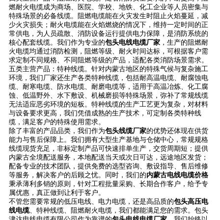
燃耐火电缆成为商场、医院、学校、地铁、化工企业等人员密集与
特殊场景的必备线缆。阻燃电缆能在火灾发生时阻止火焰蔓延，减
少火灾损失；耐火电缆能在火焰燃烧的情况下，维持一定时间的正
常供电，为人员疏散、消防设备运行提供电力保障，是消防系统的
核心配套线缆。我们作为专业的
包头电线电缆厂家
，生产的阻燃耐
火电缆均通过消防检测，阻燃等级、耐火时间达标，可根据客户需
求定制不同规格、不同阻燃等级的产品，适配各类消防场景需求。
五类主营产品：特种线缆。针对内蒙古地区的特殊气候与复杂施工
环境，我们厂家还生产各类特种线缆，包括耐高温电缆、耐腐蚀电
缆、耐寒电缆、防水电缆、耐磨电缆等，适用于高温冶炼、化工腐
蚀、低温野外、水下敷设、机械磨损等特殊场景，弥补了常规线缆
无法适应恶劣环境的短板。特种线缆的生产工艺更为复杂，对材料
与设备要求更高，我们凭借成熟的生产技术，可定制各类特种线
缆，满足客户的特殊使用需求。
除了丰富的产品品类，我们作为
包头线缆厂家
的优势还体现在供货
能力与售后保障上。我们拥有大型生产基地与仓储中心，常规规格
线缆现货充足，非标定制产品可快速排单生产，交货周期短；提供
内蒙古全境配送服务，本地配送当天或次日可达，远途地区发货；
配备专业的技术团队，提供免费的选型咨询、敷设指导、售后维修
等服务，解决客户的后顾之忧。同时，我们的
内蒙古电线电缆价格
秉承薄利多销的原则，针对工程批量采购、长期合作客户，给予专
属优惠，真正做到让利于客户。
不管您需要常规的低压电线、电力电缆，还是高品质的
包头高压电
线电缆
、特种线缆、阻燃耐火电缆，我们都能满足您的需求。包头
津达电线电缆有限公司作为靠谱的
包头电线电缆厂家
，我们始终以