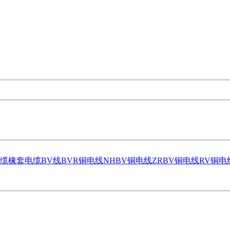
缆
橡套电缆
BV线
BVR铜电线
NHBV铜电线
ZRBV铜电线
RV铜电