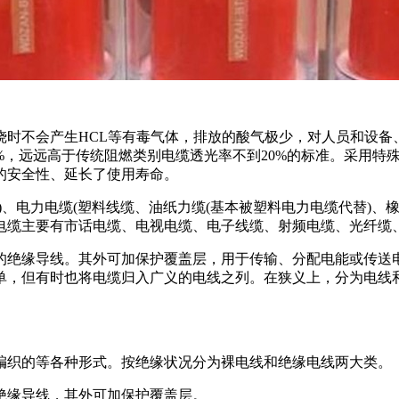
烧时不会产生HCL等有毒气体，排放的酸气极少，对人员和设备
%，远远高于传统阻燃类别电缆透光率不到20%的标准。采用特
的安全性、延长了使用寿命。
、电力电缆(塑料线缆、油纸力缆(基本被塑料电力电缆代替)、橡
电缆主要有市话电缆、电视电缆、电子线缆、射频电缆、光纤缆
的绝缘导线。其外可加保护覆盖层，用于传输、分配电能或传送
单，但有时也将电缆归入广义的电线之列。在狭义上，分为电线
编织的等各种形式。按绝缘状况分为裸电线和绝缘电线两大类。
绝缘导线，其外可加保护覆盖层。