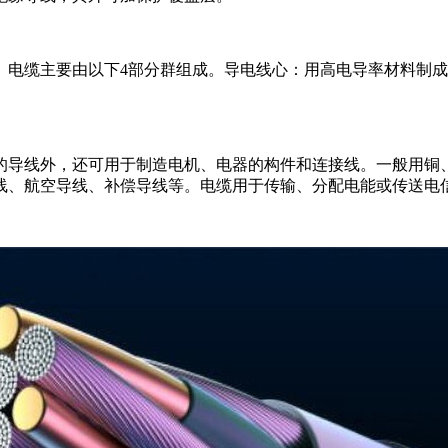
。电缆主要由以下4部分群组成。导电线心：用高电导率材料制
的导线外，还可用于制造电机、电器的构件和连接线。一般用铜
线、航空导线、补偿导线等。电缆用于传输、分配电能或传送电