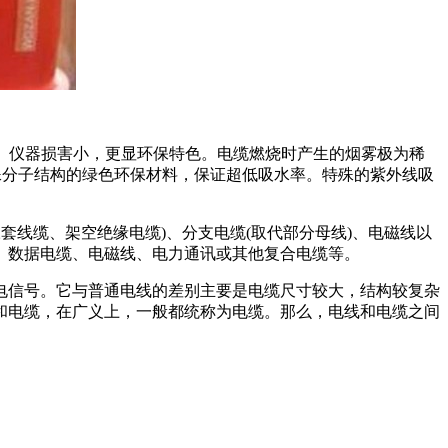
、仪器损害小，更显环保特色。电缆燃烧时产生的烟雾极为稀
殊分子结构的绿色环保材料，保证超低吸水率。特殊的紫外线吸
套线缆、架空绝缘电缆)、分支电缆(取代部分母线)、电磁线以
、数据电缆、电磁线、电力通讯或其他复合电缆等。
电信号。它与普通电线的差别主要是电缆尺寸较大，结构较复杂
和电缆，在广义上，一般都统称为电缆。那么，电线和电缆之间