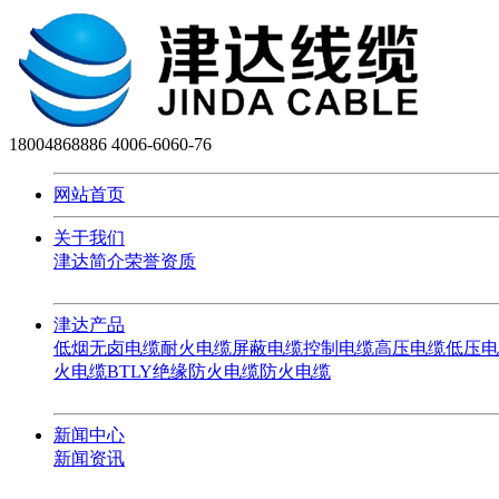
18004868886
4006-6060-76
网站首页
关于我们
津达简介
荣誉资质
津达产品
低烟无卤电缆
耐火电缆
屏蔽电缆
控制电缆
高压电缆
低压电
火电缆
BTLY绝缘防火电缆
防火电缆
新闻中心
新闻资讯