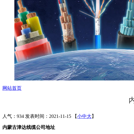
网站首页
人气：934
发表时间：2021-11-15
【
小
中
大
】
内蒙古津达线缆公司地址