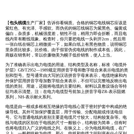
【
包头线缆
生产厂家】告诉你看铜质。合格的铜芯电线铜芯应该是
紫红色、有光泽、手感软。而伪劣的铜芯线铜芯为紫黑色、偏黄或
偏白，杂质多，机械强度差，韧性不佳，稍用力即会折断，而且电
线内常有断线现象。检查时，你只要把电线一头剥开2cm，然后用
一张白纸在铜芯上稍微搓一下，如果白纸上有黑色物质，说明铜芯
里杂质比较多。比价格。由于假冒伪劣电线的制作成本低，因此，
商贩在销售时，常以价廉物美为幌子低价销售，使人上当。
为了准确表示出电力电缆的用途、结构类型及名称，标准《电缆外
护层》GB/T2952—1989规定用拼音字母和数字组合来表示电缆的类
别和型号。型号通常由大写的汉语拼音字母来表示，电缆绝缘和内
外保护层用拼音字母加数字组合来表示，不但可以完整地反映出电
缆的类别、用途，还能将电缆的主要结构、材料以及敷设场合等特
征均表示清楚。注：在电力电缆型号前加上拼音字母ZR-表示阻燃
系列，NH-表示耐火系列。
电缆是由一根或多根相互绝缘的导电线心置于密封护套中构成的绝
缘导线。其外可加保护覆盖层，用于传输、分配电能或传送电信
号。它与普通电线的差别主要是电缆尺寸较大，结构较复杂等。电
线与电缆的区别在于电线的尺寸一般较小，结构较为简单，但有时
也将电缆归入广义的电线之列。在狭义上，分为电线和电缆，在广
义上，一般都统称为电缆。那么，电线和电缆之间到底有什么区别