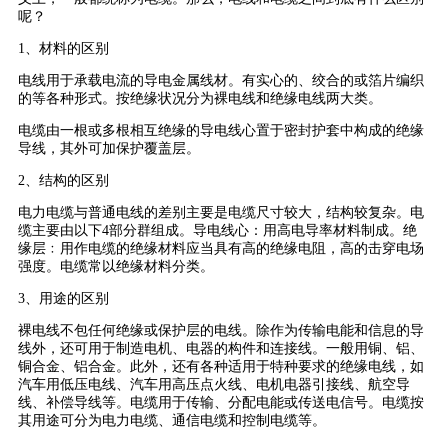
呢？
1、材料的区别
电线用于承载电流的导电金属线材。有实心的、绞合的或箔片编织
的等各种形式。按绝缘状况分为裸电线和绝缘电线两大类。
电缆由一根或多根相互绝缘的导电线心置于密封护套中构成的绝缘
导线，其外可加保护覆盖层。
2、结构的区别
电力电缆与普通电线的差别主要是电缆尺寸较大，结构较复杂。电
缆主要由以下4部分群组成。导电线心：用高电导率材料制成。绝
缘层﹕用作电缆的绝缘材料应当具有高的绝缘电阻，高的击穿电场
强度。电缆常以绝缘材料分类。
3、用途的区别
裸电线不包任何绝缘或保护层的电线。除作为传输电能和信息的导
线外，还可用于制造电机、电器的构件和连接线。一般用铜、铝、
铜合金、铝合金。此外，还有各种适用于特种要求的绝缘电线，如
汽车用低压电线、汽车用高压点火线、电机电器引接线、航空导
线、补偿导线等。电缆用于传输、分配电能或传送电信号。电缆按
其用途可分为电力电缆、通信电缆和控制电缆等。