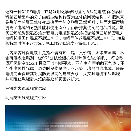
还有一种XLPE电缆，它是利用化学或物理的方法使电缆的绝缘材
料聚乙烯塑料的分子由线型结构转变为立体的网状结构，即把原来
是热塑性的聚乙烯转变成热固性的交联聚乙烯塑料，从而大幅度地
提高了电缆的耐热性能和使用寿命，仍保持其优良的电气性能。聚
氯乙烯绝缘聚氯乙烯护套电力电缆聚氯乙烯绝缘聚氯乙烯护套电力
电缆长期工作温度不超过70℃，电缆导体的温度不超过160℃。短路
长持续时间不超过5s，施工敷设低温度不得低于0℃。
【内蒙古环保电缆】是指不含有铅、镉、六价铬、汞等重金属，不
含有溴系阻燃剂，经SGS公认检测机构对环保性能的测试，符合欧
盟环保指令(RoSH)且高于其指标要求。不产生有害的卤素气体，不
产生腐蚀性气体，燃烧时发烧量少，不污染土壤的电线电缆。环保
电缆完全保证其对消防要求高的建筑要求，火灾时电缆不易燃烧，
并能阻止燃烧后火焰的蔓延和灾害的扩大。
乌海防火线缆现货供应
乌海防火线缆现货供应