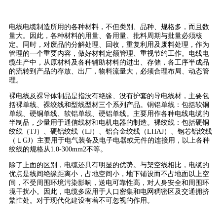
电线电缆制造所用的各种材料，不但类别、品种、规格多，而且数
量大。因此，各种材料的用量、备用量、批料周期与批量必须核
定。同时，对废品的分解处理、回收，重复利用及废料处理，作为
管理的一个重要内容，做好材料定额管理、重视节约工作。电线电
缆生产中，从原材料及各种辅助材料的进出、存储，各工序半成品
的流转到产品的存放、出厂，物料流量大，必须合理布局、动态管
理。
裸电线及裸导体制品是指没有绝缘、没有护套的导电线材，主要包
括裸单线、裸绞线和型线型材三个系列产品。铜铝单线：包括软铜
单线、硬铜单线、软铝单线、硬铝单线。主要用作各种电线电缆的
半制品，少量用于通信线材和电机电器的制造。裸绞线：包括硬铜
绞线（TJ）、硬铝绞线（LJ）、铝合金绞线（LHAJ）、钢芯铝绞线
（ＬGJ）主要用于电气装备及电子电器或元件的连接用，以上各种
绞线的规格从1.0-300mm2不等。
除了上面的区别，电缆还具有明显的优势。与架空线相比，电缆的
优点是线间绝缘距离小，占地空间小，地下铺设而不占地面以上空
间，不受周围环境污染影响，送电可靠性高，对人身安全和周围环
境干扰小。因此，电缆多应用于人口密集和电网稠密区及交通拥挤
繁忙处。对于现代化建设有着不可忽视的作用。