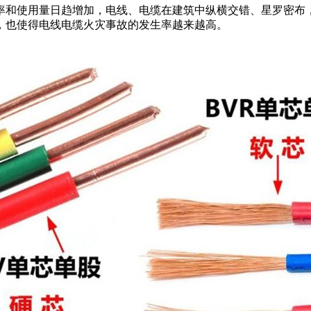
率和使用量日趋增加，电线、电缆在建筑中纵横交错、星罗密布
，也使得电线电缆火灾事故的发生率越来越高。