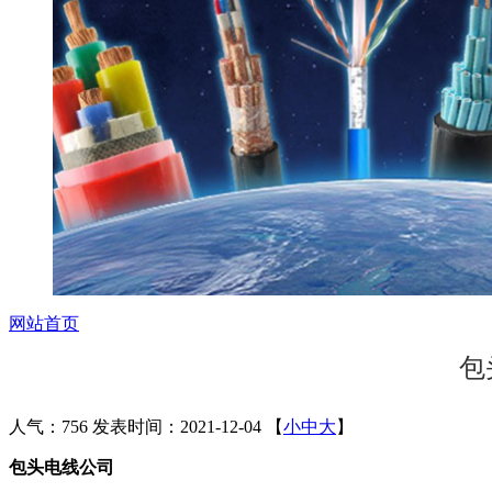
网站首页
包
人气：756
发表时间：2021-12-04
【
小
中
大
】
包头电线公司