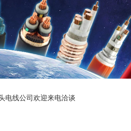
头电线公司欢迎来电洽谈