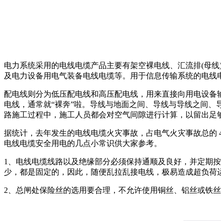
电力系统采用的电线电缆产品主要有架空裸电线、汇流排(母线)
及电力设备用电气装备电线电缆等。用于信息传输系统的电线
配电线则分为低压配电线和高压配电线，用来直接向用电设备
电线，通常就“裸奔”啦。导线与地面之间、导线与导线之间
路施工过程中，施工人员都会对空气间隙进行计算，以留出足
据统计，去年发生的电线电缆火灾事故，占电气火灾事故总的 
电线电缆安全用电的几点小常识供大家参考。
1、电线电缆线路以及绝缘部分必须保持通顺及良好，并定期按
少，都是固定的，因此，随便乱拉乱接电线，极易造成超负荷
2、总闸处保险丝的选用要合理，不允许使用铜丝、铝丝或铁