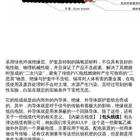
采用绿色环保绝缘层、护套及特制的隔氧层材料，不仅具有良好的
电性能、物理机械性能，并且保证了产品不含卤素、解决了其燃烧
时形成的“二次污染”，避免了传统PVC电线燃烧时产生可致癌的“二
恶英”物质。绝缘与护套中不含铅、镉等对人体有害的重金属，在电
缆使用及废弃处理时不会对土壤、水源产生污染。且经过苛刻的毒
性实验，白鼠在规定的实验条件下安然无恙。
它的组成就是由内而外的内导体、绝缘、外导体跟护套组合而成
的、其中，内导体就是对于信号的传输有着极大的影响，绝缘就是
抵抗电阻。外导体就是用来屏蔽的一个回路导体。除了这些，还有
关于一些线缆代号的相关意义。【内蒙古线缆】【
包头线缆
】包头
津达线缆有限公司，例如我们常见的KUUP，这个是一些聚氯乙烯
做外外层的一个屏蔽电缆，主要应用于电器。配电装置的一些用来
做信号传输，还有仪表测量等等这些比较机密的仪器，但是都是用
来作为通信使用的！