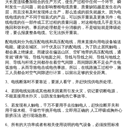
大长度连续叠加组合的生产方式，使生产过程中任何一个环节、瞬
时发生一点问题，就会影响整根电缆质量。质量缺陷越是发生在内
层，而且没有及时发现终止生产，那么造成的损失就越大。因为电
线电缆的生产不同于组装式的产品，可以拆开重装及更换另件；电
线电缆的任一部件或工艺过程的质量问题，对这根电缆几乎是无法
挽回和弥补的。事后的处理都是十分消极的，不是锯短就是降级处
理，要么报废整条电缆。它无法拆开重装。
配电线则分为低压配电线和高压配电线，用来直接向用电设备输送
电能。建设在城区、10千伏及以下的配电线，为了防止居民触电，
都会裹上绝缘皮。而建设在偏远山区、空旷地带的高压配电线，通
常就“裸奔”啦。导线与地面之间、导线与导线之间、导线与地线之
间、导线与杆塔之间都存在着空气间隙，而间隙距离不足会产生电
弧放电，从而导致电击或电伤事故。所以，在线路施工过程中，施
工人员都会对空气间隙进行计算，以留出足够的安全距离。
3、电线断落时不要靠近，要派人看守，并赶快找供电所处理。
4、若因电线短路或其他相关因素而引发火灾，切记要切断电源，
不能直接用水扑灭，以防发生触电伤亡事故等。
5、若发现有人触电，千万不要用手去拉触电人，赶快拉断开关和
用干燥木棍、干燥竹竿挑开电线，立即用正确的 人工呼吸或胸外心
脏挤压法 进行现场急救。
6、所有的大功率或者有相关使用说明的电气设备，必须按照标准