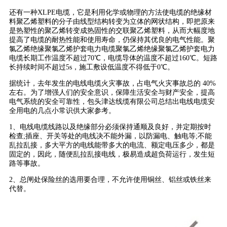
还有一种XLPE电缆，它是利用化学或物理的方法使电缆的绝缘材
料聚乙烯塑料的分子由线型结构转变为立体的网状结构，即把原来
是热塑性的聚乙烯转变成热固性的交联聚乙烯塑料，从而大幅度地
提高了电缆的耐热性能和使用寿命，仍保持其优良的电气性能。聚
氯乙烯绝缘聚氯乙烯护套电力电缆聚氯乙烯绝缘聚氯乙烯护套电力
电缆长期工作温度不超过70℃，电缆导体的温度不超过160℃。短路
长持续时间不超过5s，施工敷设低温度不得低于0℃。
据统计，去年发生的电线电缆火灾事故，占电气火灾事故总的 40%
左右。为了增强人们的安全意识，保障生活安全与财产安全，提高
电气系统的安全可靠性，包头津达线缆有限公司总结出电线电缆安
全用电的几点小常识供大家参考。
1、电线电缆线路以及绝缘部分必须保持通顺及良好，并定期按时
检查;插座、开关等处的电线决不能外漏，以防漏电、触电等;不能
乱拉乱接，多大平方的电线能带多大的电流、额定电压多少，都是
固定的，因此，随便乱拉乱接电线，极易造成超负荷运行，发生短
路等事故。
2、总闸处保险丝的选用要合理，不允许使用铜丝、铝丝或铁丝来
代替。