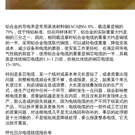
铝合金的导电率是常用基准材料铜IACS的61.8%，载流量是铜的
79%，优于纯铝标准。但在同样体积下，铝合金的实际重量大约是
铜的三分之一。因此，相同载流量时铝合金电缆的重量大约是铜缆
的一半。采用铝合金电缆取代铜缆，可以减轻电缆重量，降低安装
成本，减少设备和电缆的磨损，使安装工作更轻松。在满足同等电
气性能的前提下，使用铝合金电缆的重量是铜芯电缆的一半，其截
面是传统铜芯电缆的1.1~1.25倍，价格比传统的铜芯电缆低
15~30%。
特别是多芯电缆，某一个线对或基本单元长度短了，或者质量出现
问题，则整根电缆就会长度不够，造成报废。反之，如果某个单元
长度过长，则必须锯去造成浪费。大长度连续叠加组合的生产方
式，使生产过程中任何一个环节、瞬时发生一点问题，就会影响整
根电缆质量。质量缺陷越是发生在内层，而且没有及时发现终止生
产，那么造成的损失就越大。因为电线电缆的生产不同于组装式的
产品，可以拆开重装及更换另件；电线电缆的任一部件或工艺过程
的质量问题，对这根电缆几乎是无法挽回和弥补的。事后的处理都
是十分消极的，不是锯短就是降级处理，要么报废整条电缆。它无
法拆开重装。
呼伦贝尔电缆线缆报价单