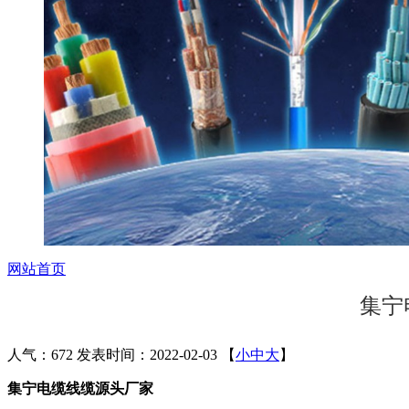
网站首页
集宁
人气：672
发表时间：2022-02-03
【
小
中
大
】
集宁电缆线缆源头厂家