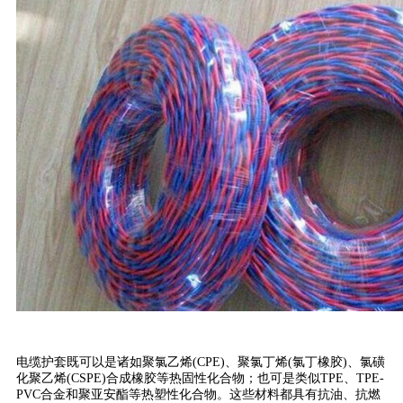
电缆护套既可以是诸如聚氯乙烯(CPE)、聚氯丁烯(氯丁橡胶)、氯磺
化聚乙烯(CSPE)合成橡胶等热固性化合物；也可是类似TPE、TPE-
PVC合金和聚亚安酯等热塑性化合物。这些材料都具有抗油、抗燃