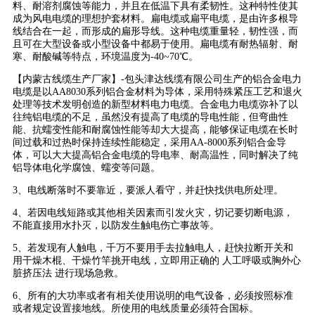
料、耐溶剂腐蚀等能力，并且在低温下具有柔韧性。这种特性使其
成为风电电缆的理想护套材料。扁电缆或扁平电缆，是由许多根导
线结合在一起，而形成的扁形导线。这种电缆重量轻，韧性强，而
且可在大型设备或小型设备中都易于使用。扁电缆有耐热辐射、耐
寒、耐酸碱等特点，环境温度为-40~70℃。
【内蒙古线缆生产厂家】-包头津达线缆有限公司生产的铝合金电力
电缆是以AA8030系列铝合金材料为导体，采用特殊紧压工艺和退火
处理等技术发明创造的新型材料电力电缆。合金电力电缆弥补了以
往纯铝电缆的不足，虽然没有提高了电缆的导电性能，但弯曲性
能、抗蠕变性能和耐腐蚀性能等却大大提高，能够保证电缆在长时
间过载和过热时保持连续性能稳定，采用AA-8000系列铝合金导
体，可以大大提高铝合金电缆的导电率、耐高温性，同时解决了纯
铝导体电化学腐蚀、蠕变等问题。
3、电线断落时不要靠近，要派人看守，并赶快找供电所处理。
4、若因电线短路或其他相关因素而引发火灾，切记要切断电源，
不能直接用水扑灭，以防发生触电伤亡事故等。
5、若发现有人触电，千万不要用手去拉触电人，赶快拉断开关和
用干燥木棍、干燥竹竿挑开电线，立即用正确的 人工呼吸或胸外心
脏挤压法 进行现场急救。
6、所有的大功率或者有相关使用说明的电气设备，必须按照标准
或者规定设置接地线。所使用的电线质量必须符合国标。