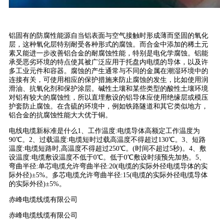
铝固有的防腐性能源自当铝表面与空气接触时形成薄而坚固的氧化
层，这种氧化层特别耐受各种形式的腐蚀。而合金中添加的稀土元
素又能进一步改善铝合金的耐腐蚀性能，特别是电化学腐蚀。铝能
承受恶劣环境的特点使其被广泛应用于托盘内电缆的导体，以及许
多工业元件和容器。腐蚀的产生通常与不同的金属在潮湿环境中的
连接有关，可使用相应的保护措施来防止腐蚀的发生，比如使用润
滑油、抗氧化剂和保护涂层。碱性土壤和某些类型的酸性土壤环境
对铝有较大的腐蚀性，所以直埋敷设的铝导体应使用绝缘层或模压
护套防止腐蚀。在含硫的环境中，例如铁路隧道和其它类似地方，
铝合金的抗腐蚀性能大大优于铜。
电线电缆新标准是什么1、工作温度:电缆导体高额定工作温度为
90℃。2、过载温度:电缆短时过载高温度不得超过130℃。3、短路
温度:电缆短路时,高温度不得超过250℃。(时间不超过5秒)。4、敷
设温度:电缆敷设温度不低于0℃。低于0℃敷设时须预先加热。5、
弯曲半径:单芯电缆允许弯曲半径:20(电缆的实际外径电缆导体的实
际外径)±5%。多芯电缆允许弯曲半径:15(电缆的实际外径电缆导体
的实际外径)±5%。
赤峰电缆线缆有限公司
赤峰电缆线缆有限公司