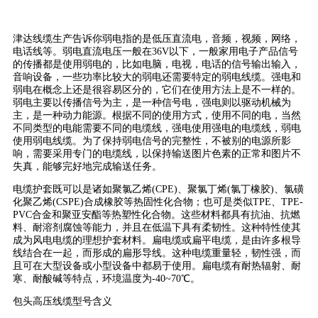
津达线缆生产告诉你弱电指的是低压直流电，音频，视频，网络，
电话线等。弱电直流电压一般在36V以下，一般家用电子产品信号
的传播都是使用弱电的，比如电脑，电视，电话的信号输出输入，
音响设备，一些功率比较大的弱电还需要特定的弱电线缆。强电和
弱电在概念上还是很容易区分的，它们在使用方法上是不一样的。
弱电主要以传播信号为主，是一种信号电，强电则以驱动机械为
主，是一种动力能源。根据不同的使用方式，使用不同的电，当然
不同类型的电能需要不同的电缆线，强电使用强电的电缆线，弱电
使用弱电线缆。为了保持弱电信号的完整性，不被别的电源所影
响，需要采用专门的电缆线，以保持输送图片色素的正常和图片不
失真，能够完好地完成输送任务。
电缆护套既可以是诸如聚氯乙烯(CPE)、聚氯丁烯(氯丁橡胶)、氯磺
化聚乙烯(CSPE)合成橡胶等热固性化合物；也可是类似TPE、TPE-
PVC合金和聚亚安酯等热塑性化合物。这些材料都具有抗油、抗燃
料、耐溶剂腐蚀等能力，并且在低温下具有柔韧性。这种特性使其
成为风电电缆的理想护套材料。扁电缆或扁平电缆，是由许多根导
线结合在一起，而形成的扁形导线。这种电缆重量轻，韧性强，而
且可在大型设备或小型设备中都易于使用。扁电缆有耐热辐射、耐
寒、耐酸碱等特点，环境温度为-40~70℃。
包头高压线缆型号含义