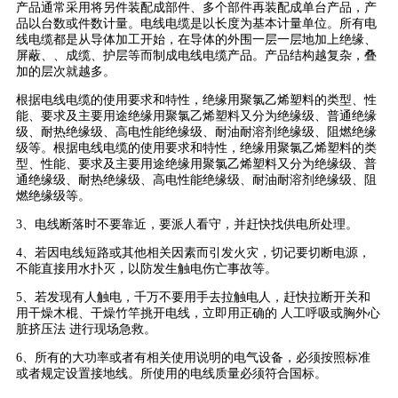
产品通常采用将另件装配成部件、多个部件再装配成单台产品，产
品以台数或件数计量。电线电缆是以长度为基本计量单位。所有电
线电缆都是从导体加工开始，在导体的外围一层一层地加上绝缘、
屏蔽、、成缆、护层等而制成电线电缆产品。产品结构越复杂，叠
加的层次就越多。
根据电线电缆的使用要求和特性，绝缘用聚氯乙烯塑料的类型、性
能、要求及主要用途绝缘用聚氯乙烯塑料又分为绝缘级、普通绝缘
级、耐热绝缘级、高电性能绝缘级、耐油耐溶剂绝缘级、阻燃绝缘
级等。根据电线电缆的使用要求和特性，绝缘用聚氯乙烯塑料的类
型、性能、要求及主要用途绝缘用聚氯乙烯塑料又分为绝缘级、普
通绝缘级、耐热绝缘级、高电性能绝缘级、耐油耐溶剂绝缘级、阻
燃绝缘级等。
3、电线断落时不要靠近，要派人看守，并赶快找供电所处理。
4、若因电线短路或其他相关因素而引发火灾，切记要切断电源，
不能直接用水扑灭，以防发生触电伤亡事故等。
5、若发现有人触电，千万不要用手去拉触电人，赶快拉断开关和
用干燥木棍、干燥竹竿挑开电线，立即用正确的 人工呼吸或胸外心
脏挤压法 进行现场急救。
6、所有的大功率或者有相关使用说明的电气设备，必须按照标准
或者规定设置接地线。所使用的电线质量必须符合国标。