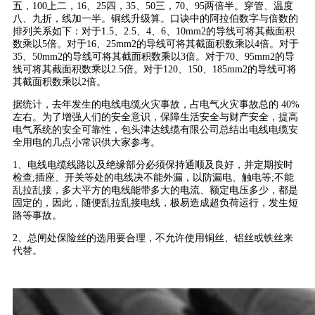
五，100上二，16、25四，35、50三，70、95两倍半。穿管、温度
八、九折，线加一半。铜线升级算。口诀中的阿拉伯数字与倍数的
排列关系如下：对于1.5、2.5、4、6、10mm2的导线可将其截面积
数乘以5倍。对于16、25mm2的导线可将其截面积数乘以4倍。对于
35、50mm2的导线可将其截面积数乘以3倍。对于70、95mm2的导
线可将其截面积数乘以2.5倍。对于120、150、185mm2的导线可将
其截面积数乘以2倍。
据统计，去年发生的电线电缆火灾事故，占电气火灾事故总的 40%
左右。为了增强人们的安全意识，保障生活安全与财产安全，提高
电气系统的安全可靠性，包头津达线缆有限公司总结出电线电缆安
全用电的几点小常识供大家参考。
1、电线电缆线路以及绝缘部分必须保持通顺及良好，并定期按时
检查;插座、开关等处的电线决不能外漏，以防漏电、触电等;不能
乱拉乱接，多大平方的电线能带多大的电流、额定电压多少，都是
固定的，因此，随便乱拉乱接电线，极易造成超负荷运行，发生短
路等事故。
2、总闸处保险丝的选用要合理，不允许使用铜丝、铝丝或铁丝来
代替。