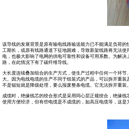
该导线的发展背景是原有输电线路输送能力已不能满足负荷的
工期长，或原有线路通道下征地困难，导致新架线路将无法使
电，也极大影响了电网的供电可靠性和设备可用系数。为解决
路，在此情况下有了碳纤维导线。
大长度连续叠加组合的生产方式，使生产过程中任何一个环节
大。因为电线电缆的生产不同于组装式的产品，可以拆开重装
不是锯短就是降级处理，要么报废整条电缆。它无法拆开重装
成缆时，绝缘线芯的绞合形式是采用同心层正规绞合，绝缘线
使用方便经济，但有些电缆是不成缆的，如高压电缆等，这是