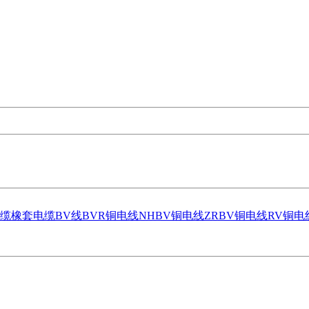
缆
橡套电缆
BV线
BVR铜电线
NHBV铜电线
ZRBV铜电线
RV铜电