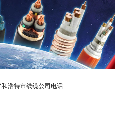
呼和浩特市线缆公司电话