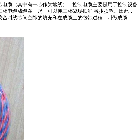
芯电缆（其中有一芯作为地线）。控制电缆主要是用于控制设备
相电缆成缆在一起，可以使三相磁场抵消,减少损耗。因此，
绞合时线芯间空隙的填充和在成缆上的包带过程，叫做成缆。