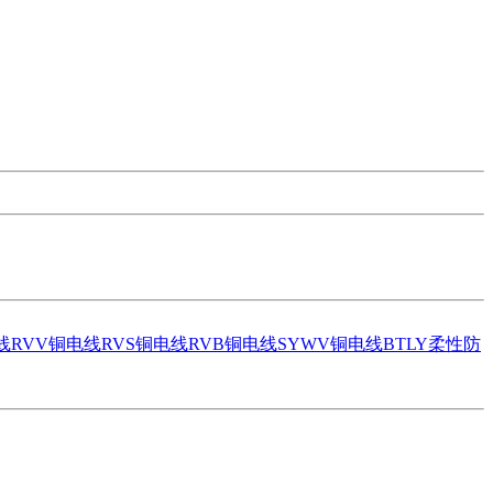
线
RVV铜电线
RVS铜电线
RVB铜电线
SYWV铜电线
BTLY柔性防