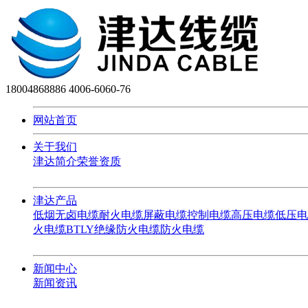
18004868886
4006-6060-76
网站首页
关于我们
津达简介
荣誉资质
津达产品
低烟无卤电缆
耐火电缆
屏蔽电缆
控制电缆
高压电缆
低压电
火电缆
BTLY绝缘防火电缆
防火电缆
新闻中心
新闻资讯