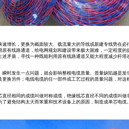
快速增长，更换为截面较大、载流量大的导线或新建专线势在必
用原有线路通道，给电网规划和建设带来极大困难，一定程度的提
上述矛盾，寻找一种既能利用原有线路通道又能大程度减少杆塔
、瞬时发生一点问题，就会影响整根电缆质量。质量缺陷越是发
及更换另件；电线电缆的任一部件或工艺过程的质量问题，对这
。
芯直径相同的成缆叫做对称成缆，绝缘线芯直径不同的成缆叫做
为了避免结构太大而笨重和技术设备上的原因，制造成单芯电缆