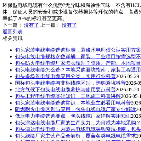
环保型电线电缆有什么优势?无异味和腐蚀性气味，不含有HC
体，保证人员的安全和减少设备仪器损坏等环保的特点。高透
率低于20%的标准甚至更高。
下一篇：
没有了
上一篇：
没有了
返回列表
相关资讯
包头家装电线电缆选购标准，装修水电师傅公认实用方案
包头电线电缆规格参数详解，家装、工业项目按需选型不
包头防火电线电缆厂家怎么甄别？资质、产能、本地项目
包头电线电缆怎么选？本地采购避坑指南，家装工程通用
包头多场景电线电缆应用分类，实用行业科普
2026-05-29 
国标包头电线电缆与非标线缆区别，选购避坑科普
2026-0
北方气候下包头电线电缆养护与使用要点科普
2026-05-20 
包头工程电线电缆基础知识，工地施工科普讲解
2026-05-1
包头家装电线电缆选购常识，本地业主必看用电科普
2026
阻燃耐火电缆区别与应用，包头电线电缆厂家专业解读
20
低压电力电缆选购要点，包头线缆厂家详解实用知识
2026
包头津达电线电缆厂家的生产实力，为何成为本地采购？
包头津达电线电缆：内蒙古电线电缆采购避坑指南，包头
包头线缆厂家主营产品全解析，覆盖各类电线电缆需求
20