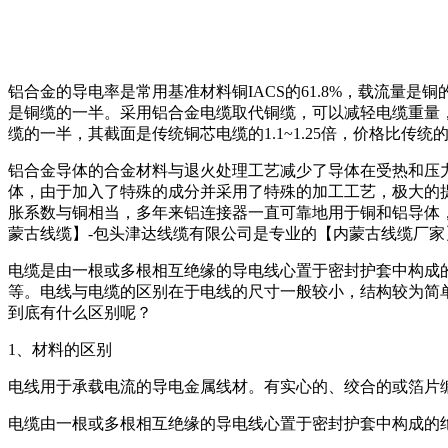
铝合金的导电率是常用基准材料铜IACS的61.8%，载流量
是铜缆的一半。采用铝合金电缆取代铜缆，可以减轻电缆重量
缆的一半，其截面是传统铜芯电缆的1.1~1.25倍，价格比传统的
铝合金导体的合金材料与退火处理工艺减少了导体在受热和压力
体，由于加入了特殊的成分并采用了特殊的加工工艺，极大的
胀系数与铜相当，多年来铝连接器一直可靠地用于铜和铝导体
蒙古线缆】-包头津达线缆有限公司是专业的【内蒙古线缆厂家
电缆是由一根或多根相互绝缘的导电线心置于密封护套中构成
等。电线与电缆的区别在于电线的尺寸一般较小，结构较为简
到底有什么区别呢？
1、材料的区别
电线用于承载电流的导电金属线材。有实心的、绞合的或箔片
电缆由一根或多根相互绝缘的导电线心置于密封护套中构成的