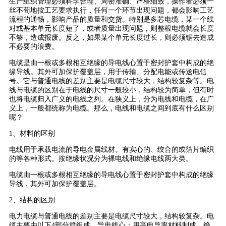
生产组织管理必须科学合理、周密准确、严格细致，操作者必须一
丝不苟地按工艺要求执行，任何一个环节出现问题，都会影响工艺
流程的通畅，影响产品的质量和交货。特别是多芯电缆，某一个线
对或基本单元长度短了，或者质量出现问题，则整根电缆就会长度
不够，造成报废。反之，如果某个单元长度过长，则必须锯去造成
不必要的浪费。
电缆是由一根或多根相互绝缘的导电线心置于密封护套中构成的绝
缘导线。其外可加保护覆盖层，用于传输、分配电能或传送电信
号。它与普通电线的差别主要是电缆尺寸较大，结构较复杂等。电
线与电缆的区别在于电线的尺寸一般较小，结构较为简单，但有时
也将电缆归入广义的电线之列。在狭义上，分为电线和电缆，在广
义上，一般都统称为电缆。那么，电线和电缆之间到底有什么区别
呢？
1、材料的区别
电线用于承载电流的导电金属线材。有实心的、绞合的或箔片编织
的等各种形式。按绝缘状况分为裸电线和绝缘电线两大类。
电缆由一根或多根相互绝缘的导电线心置于密封护套中构成的绝缘
导线，其外可加保护覆盖层。
2、结构的区别
电力电缆与普通电线的差别主要是电缆尺寸较大，结构较复杂。电
缆主要由以下4部分群组成。导电线心：用高电导率材料制成。绝