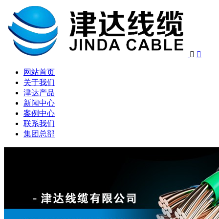


网站首页
关于我们
津达产品
新闻中心
案例中心
联系我们
集团总部