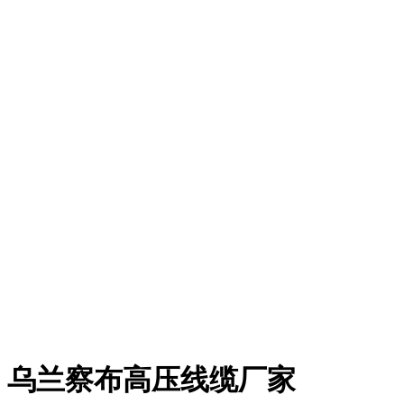
乌兰察布高压线缆厂家