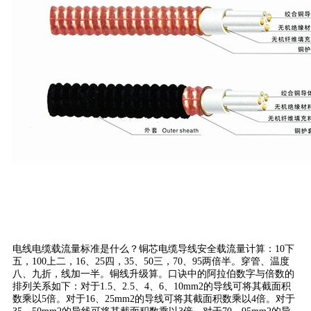
电线电缆载流量标准是什么？铜芯电缆导线安全载流量计算：10下
五，100上二，16、25四，35、50三，70、95两倍半。穿管、温度
八、九折，线加一半。铜线升级算。口诀中的阿拉伯数字与倍数的
排列关系如下：对于1.5、2.5、4、6、10mm2的导线可将其截面积
数乘以5倍。对于16、25mm2的导线可将其截面积数乘以4倍。对于