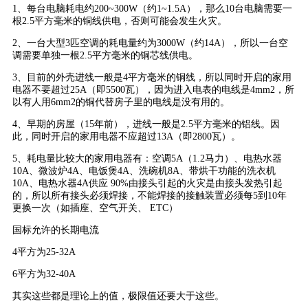
1、每台电脑耗电约200~300W（约1~1.5A），那么10台电脑需要一
根2.5平方毫米的铜线供电，否则可能会发生火灾。
2、一台大型3匹空调的耗电量约为3000W（约14A），所以一台空
调需要单独一根2.5平方毫米的铜芯线供电。
3、目前的外壳进线一般是4平方毫米的铜线，所以同时开启的家用
电器不要超过25A（即5500瓦），因为进入电表的电线是4mm2，所
以有人用6mm2的铜代替房子里的电线是没有用的。
4、早期的房屋（15年前），进线一般是2.5平方毫米的铝线。因
此，同时开启的家用电器不应超过13A（即2800瓦）。
5、耗电量比较大的家用电器有：空调5A（1.2马力）、电热水器
10A、微波炉4A、电饭煲4A、洗碗机8A、带烘干功能的洗衣机
10A、电热水器4A供应 90%由接头引起的火灾是由接头发热引起
的，所以所有接头必须焊接，不能焊接的接触装置必须每5到10年
更换一次（如插座、空气开关、 ETC）
国标允许的长期电流
4平方为25-32A
6平方为32-40A
其实这些都是理论上的值，极限值还要大于这些。