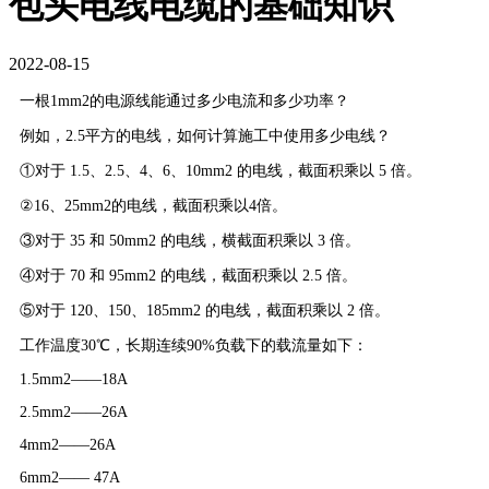
包头电线电缆的基础知识
2022-08-15
一根1mm2的电源线能通过多少电流和多少功率？
例如，2.5平方的电线，如何计算施工中使用多少电线？
①对于 1.5、2.5、4、6、10mm2 的电线，截面积乘以 5 倍。
②16、25mm2的电线，截面积乘以4倍。
③对于 35 和 50mm2 的电线，横截面积乘以 3 倍。
④对于 70 和 95mm2 的电线，截面积乘以 2.5 倍。
⑤对于 120、150、185mm2 的电线，截面积乘以 2 倍。
工作温度30℃，长期连续90%负载下的载流量如下：
1.5mm2——18A
2.5mm2——26A
4mm2——26A
6mm2—— 47A