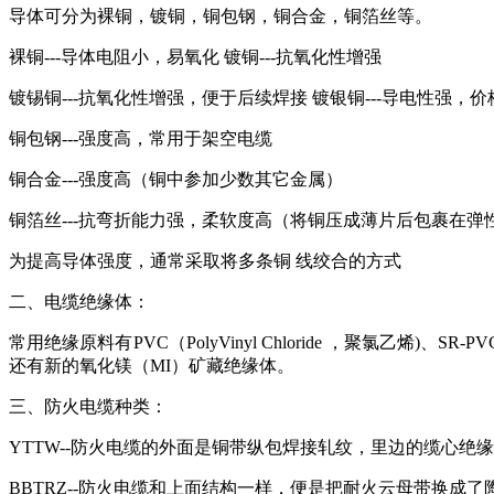
导体可分为裸铜，镀铜，铜包钢，铜合金，铜箔丝等。
裸铜---导体电阻小，易氧化 镀铜---抗氧化性增强
镀锡铜---抗氧化性增强，便于后续焊接 镀银铜---导电性强
铜包钢---强度高，常用于架空电缆
铜合金---强度高（铜中参加少数其它金属）
铜箔丝---抗弯折能力强，柔软度高（将铜压成薄片后包裹在弹
为提高导体强度，通常采取将多条铜 线绞合的方式
二、电缆绝缘体：
常用绝缘原料有PVC（PolyVinyl Chloride ，聚氯乙烯)、SR-PVC（
还有新的氧化镁（MI）矿藏绝缘体。
三、防火电缆种类：
YTTW--防火电缆的外面是铜带纵包焊接轧纹，里边的缆心绝
BBTRZ--防火电缆和上面结构一样，便是把耐火云母带换成