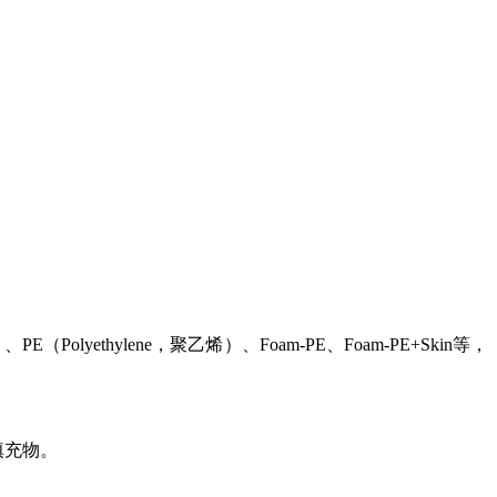
）、PE（Polyethylene，聚乙烯）、Foam-PE、Foam-PE+Skin等，
填充物。