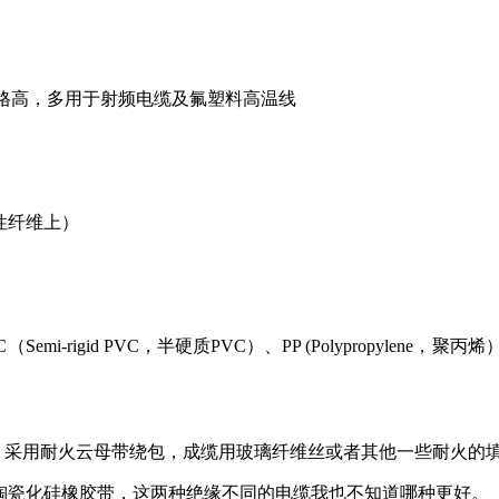
，价格高，多用于射频电缆及氟塑料高温线
性纤维上）
Semi-rigid PVC，半硬质PVC）、PP (Polypropylene，聚丙烯
缘 采用耐火云母带绕包，成缆用玻璃纤维丝或者其他一些耐火的
了陶瓷化硅橡胶带，这两种绝缘不同的电缆我也不知道哪种更好。