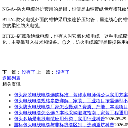
NG-A--防火电缆外护套用的是铝，也便是由铜带纵包焊接
BTLY--防火电缆外面的维护采用接连挤压铝管，里边缆心
纹的柔性防火电缆。
BTTZ--矿藏质绝缘电缆，也有人叫它氧化镁电缆，这种电
化，主要靠引入技术和设备。总之，防火电缆原理是根据采用
下一篇：
没有了
上一篇：
没有了
返回列表
相关资讯
包头家装电线电缆选购标准，装修水电师傅公认实用方案
包头电线电缆规格参数详解，家装、工业项目按需选型不
包头防火电线电缆厂家怎么甄别？资质、产能、本地项目
包头电线电缆怎么选？本地采购避坑指南，家装工程通用
包头多场景电线电缆应用分类，实用行业科普
2026-05-29 
国标包头电线电缆与非标线缆区别，选购避坑科普
2026-0